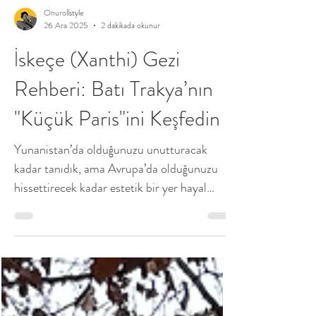
Onurollstyle
26 Ara 2025
2 dakikada okunur
İskeçe (Xanthi) Gezi
Rehberi: Batı Trakya’nın
"Küçük Paris"ini Keşfedin
Yunanistan’da olduğunuzu unutturacak
kadar tanıdık, ama Avrupa’da olduğunuzu
hissettirecek kadar estetik bir yer hayal
edin... İşte orası, Batı Trakya’nın kalbindeki
efsanevi şehir: İskeçe (Xanthi).