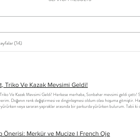
ayfalar (14)
, Triko Ve Kazak Mevsimi Geldi!
Triko Ve Kazak Mevsimi Geldi! Herkese merhaba, Sonbahar mevsimi geldi çattı! S
verim. Doğanın renk değiştirmesi ve dinginleşmesi oldum olası hoşuma gitmiştir. H
 yürürken veya sararan yapraklar arasında bir parkurda yürürken bulurum. Tabii ki 
inden ödün vermek istemem. Başlıktan da anlamış olduğunuz gibi konumuz sonbahar
r için trend olan renkler neler ben sizler için hangi Mont, kazak ve triko modeller
rneklerimi ise hepinizin bildiği Kiğılı Erkek Giyim markası ile çeşitlendireceğim. 
 konu. Öncelikle tarzınıza uygun bir model seçmeye özen gösterin. Biliyorsunuz ki
p Önerisi: Merkür ve Mucize I French Oje
 olduğunuz trençkotlarınız kombininizin tamamlayıcısı olacaktır. Bu yüzden kendi t