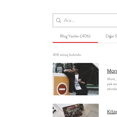
Blog Yazıları (406)
Diğer S
406 sonuç bulundu
Mont
Mont, 
pek se
altında
stilim
erkekle
trend ö
önemli
Kita
seçmiş