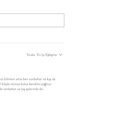
Sırala:
En İyi Eşleşme
izi bilmem ama ben sonbahar ve kışı da
al böyle olunca bolca kendimi yağmur
de sonbahar ve kış aylarında da
 & kış erkek modası! Bakalım biz
ini seçtim bir göz atalım. Unutmadan!
Mont Seçimlerinize Dikkat Edin! Evet bu
 montlar, kabanlar veya bu mevsim için
arzınıza ve renginize göre mont