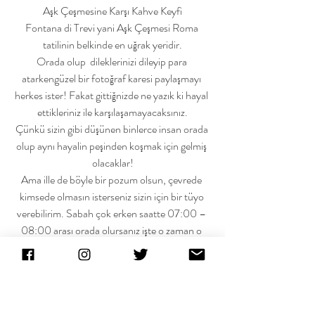
Aşk Çeşmesine Karşı Kahve Keyfi
Fontana di Trevi yani Aşk Çeşmesi Roma 
tatilinin belkinde en uğrak yeridir.
Orada olup  dileklerinizi dileyip para 
atarkengüzel bir fotoğraf karesi paylaşmayı 
herkes ister! Fakat gittiğnizde ne yazık ki hayal 
ettikleriniz ile karşılaşamayacaksınız.
Çünkü sizin gibi düşünen binlerce insan orada 
olup aynı hayalin peşinden koşmak için gelmiş 
olacaklar!
Ama ille de böyle bir pozum olsun, çevrede 
kimsede olmasın isterseniz sizin için bir tüyo 
verebilirim. Sabah çok erken saatte 07:00 – 
08:00 arası orada olursanız işte o zaman o 
hayal ettiğiniz fotoğraf ulaşmış olursunuz.
Yok ben kalkamam derseniz de benim gibi 
terasta o manzarının hakkını veren bir fotoğraf 
payalaşabilirsiniz! üstelik kahvenizi 
yudumlarken 🙂