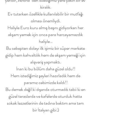
yeridir, Airbnb ‘den istediğimiz yere yakın bir ev 
kiralık.
Ev tutarken özellikle kullanılabilir bir mutfağı 
olması önemliydi.
Haliyle Euro kuru almış başını gidiyorken her 
akşam yemek için onca para harcayamazdık 
haliyle…
Bu sebepten dolayı ilk işimiz bir süper markete 
gidip hem kahvaltılık hem de akşam yemeği için 
alışveriş yapmaktı.
İnan ki bu bölüm daha güzel oldu!!
Hem istediğimiz şeyleri hazırladık hem de 
paramız cebimizde kaldı!!
Bu demek değil ki dışarıda oturmadık tabii ki en 
güzel teraslarda ve kafelerde oturduk hatta 
sokak lezzetlerinin de tadına baktım ama tam 
bir İtalyan gibi:)