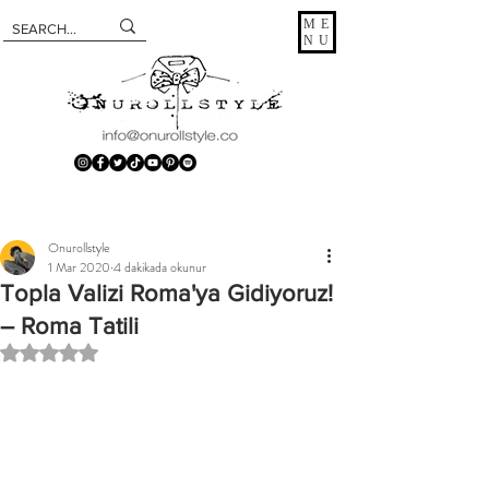
ME
NU
Onurollstyle
1 Mar 2020
4 dakikada okunur
Topla Valizi Roma'ya Gidiyoruz!
– Roma Tatili
5 üzerinden NaN yıldız