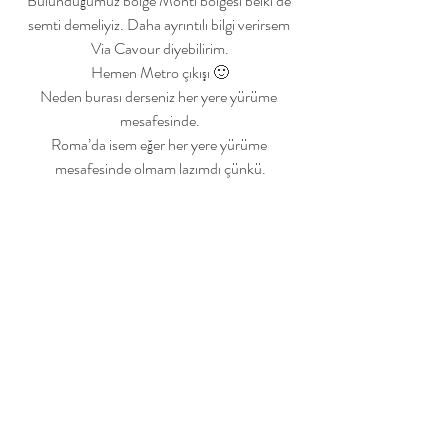
Bulunduğumuz bölge Monti bölgesi belki de 
semti demeliyiz. Daha ayrıntılı bilgi verirsem 
Via Cavour diyebilirim.
Hemen Metro çıkışı 🙂
Neden burası derseniz her yere yürüme 
mesafesinde.
Roma’da isem eğer her yere yürüme 
mesafesinde olmam lazımdı çünkü.