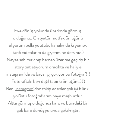
Eve dönüş yolunda üzerimde görmüş 
olduğunuz Glatyatör mutfak önlüğünü 
alıyorum belki youtube kanalımda ki yemek 
tarifi videolarım da giyerim ne dersiniz:)
Neyse sabırsızlanıp hemen üzerime geçirip bir 
story patlatıyorum oracıkta ve haliyle 
instagram’da ve baya ilgi çekiyor bu fotoğraf!!!
Fotoraftaki ben değil tabii ki önlüğüm:)))
Beni 
instagram
‘dan takip edenler çok iyi bilir ki 
yolüstü fotoğraflarım baya meşhurdur.
Altta görmüş olduğunuz kare ve buradaki bir 
çok kare dönüş yolunda çekilmiştir.