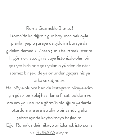
Roma Gezmekle Bitmez!
Roma’da kaldığımız gün boyunca pek öyle 
planlar yapıp şuraya da gidelim buraya da 
gidelim demedik. Zaten şunu belirtmek isterim 
ki görmek istediğiniz veya listenizde olan bir 
çok yer birbirine çok yakın o yüzden de ister 
istemez bir şekilde ya önünden geçersiniz ya 
arka sokağından.
Hal böyle olunca ben de instagram hikayelerim 
için güzel bir kolaj hazırlama fırsatı buldum ve 
ara ara yol üstünde görmüş olduğum yerlerde 
oturdum ara ara ise elime bir sandviç alıp 
şehrin içinde kaybolmaya başladım.
Eğer Roma’ya dair hikayeleri izlemek isterseniz 
sizi 
BURAYA
 alayım.