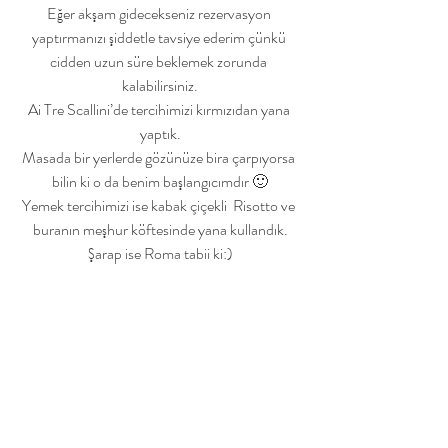
Eğer akşam gidecekseniz rezervasyon 
yaptırmanızı şiddetle tavsiye ederim çünkü 
cidden uzun süre beklemek zorunda 
kalabilirsiniz.
Ai Tre Scallini’de tercihimizi kırmızıdan yana 
yaptık.
Masada bir yerlerde gözünüze bira çarpıyorsa 
bilin ki o da benim başlangıcımdır 🙂
Yemek tercihimizi ise kabak çiçekli  Risotto ve 
buranın meşhur köftesinde yana kullandık.
Şarap ise Roma tabii ki:)