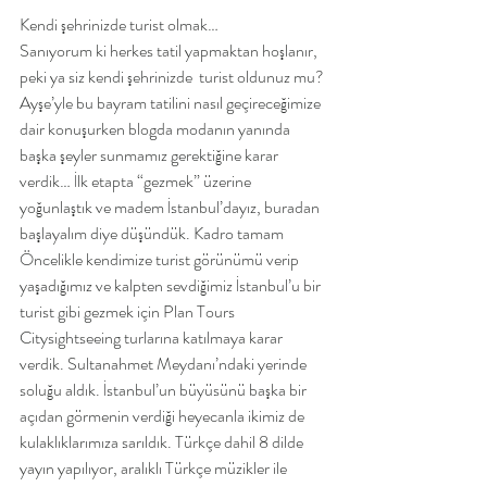
Kendi şehrinizde turist olmak… 
Sanıyorum ki herkes tatil yapmaktan hoşlanır,  
peki ya siz kendi şehrinizde  turist oldunuz mu? 
Ayşe’yle bu bayram tatilini nasıl geçireceğimize 
dair konuşurken blogda modanın yanında 
başka şeyler sunmamız gerektiğine karar 
verdik… İlk etapta “gezmek” üzerine 
yoğunlaştık ve madem İstanbul’dayız, buradan 
başlayalım diye düşündük. Kadro tamam 
Öncelikle kendimize turist görünümü verip 
yaşadığımız ve kalpten sevdiğimiz İstanbul’u bir 
turist gibi gezmek için Plan Tours 
Citysightseeing turlarına katılmaya karar 
verdik. Sultanahmet Meydanı’ndaki yerinde 
soluğu aldık. İstanbul’un büyüsünü başka bir 
açıdan görmenin verdiği heyecanla ikimiz de 
kulaklıklarımıza sarıldık. Türkçe dahil 8 dilde 
yayın yapılıyor, aralıklı Türkçe müzikler ile 