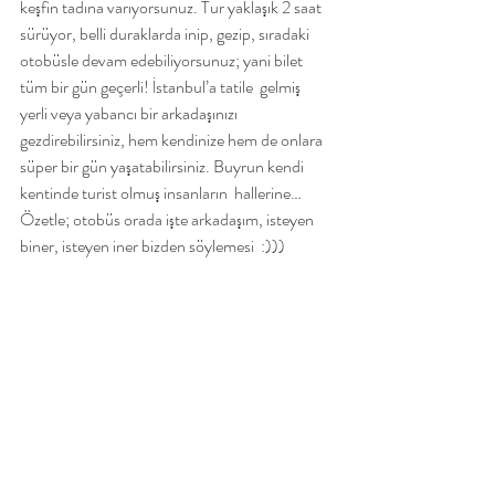
keşfin tadına varıyorsunuz. Tur yaklaşık 2 saat 
sürüyor, belli duraklarda inip, gezip, sıradaki 
otobüsle devam edebiliyorsunuz; yani bilet 
tüm bir gün geçerli! İstanbul’a tatile  gelmiş 
yerli veya yabancı bir arkadaşınızı 
gezdirebilirsiniz, hem kendinize hem de onlara  
süper bir gün yaşatabilirsiniz. Buyrun kendi 
kentinde turist olmuş insanların  hallerine… 
Özetle; otobüs orada işte arkadaşım, isteyen 
biner, isteyen iner bizden söylemesi  :)))