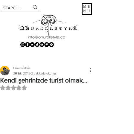
ME
NU
Onurollstyle
28 Eki 2012
2 dakikada okunur
Kendi şehrinizde turist olmak…
5 üzerinden NaN yıldız