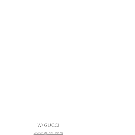
W/ GUCCI
www.gucci.com