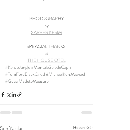
PHOTOGRAPHY
by
SARPER KESİM
SPEACIAL THANKS 
at
THE HOUSE OTEL
#KenzoJungle
#MontaleSoledeCapri
#TomFordBlackOrkid
#MichaelKorsMichael
#GucciMadetoMeasure
Son Yazılar
Hepsini Gör