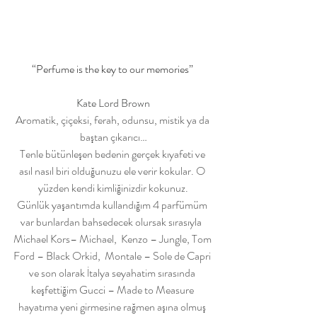
“Perfume is the key to our memories” 
Kate Lord Brown
Aromatik, çiçeksi, ferah, odunsu, mistik ya da 
baştan çıkarıcı…
Tenle bütünleşen bedenin gerçek kıyafeti ve 
asıl nasıl biri olduğunuzu ele verir kokular. O 
yüzden kendi kimliğinizdir kokunuz.
Günlük yaşantımda kullandığım 4 parfümüm 
var bunlardan bahsedecek olursak sırasıyla  
Michael Kors– Michael,  Kenzo – Jungle, Tom 
Ford – Black Orkid,  Montale – Sole de Capri 
ve son olarak İtalya seyahatim sırasında 
keşfettiğim Gucci – Made to Measure 
hayatıma yeni girmesine rağmen aşına olmuş 