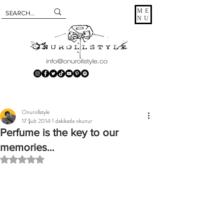
ME
NU
Onurollstyle
17 Şub 2014
1 dakikada okunur
Perfume is the key to our
memories...
5 üzerinden NaN yıldız