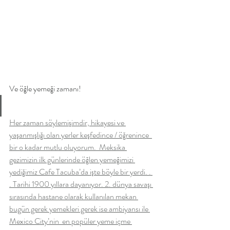
Ve öğle yemeği zamanı!
Her zaman söylemişimdir, hikayesi ve 
yaşanmışlığı olan yerler keşfedince / öğrenince  
bir o kadar mutlu oluyorum.  Meksika 
gezimizin ilk günlerinde öğlen yemeğimizi 
yediğimiz Cafe Tacuba’da işte böyle bir yerdi. . 
. Tarihi 1900 yıllara dayanıyor. 2. dünya savaşı 
sırasında hastane olarak kullanılan mekan 
bugün gerek yemekleri gerek ise ambiyansı ile 
Mexico City’nin  en popüler yeme içme 