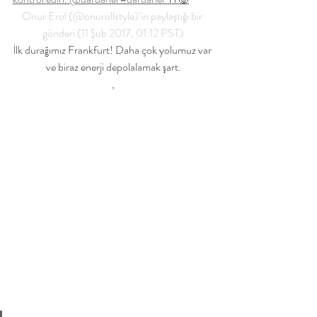
Onur Erol (@onurollstyle)’in paylaştığı bir 
gönderi (11 Şub 2017, 01:12 PST)
İlk durağımız Frankfurt! Daha çok yolumuz var 
ve biraz enerji depolalamak şart.
,