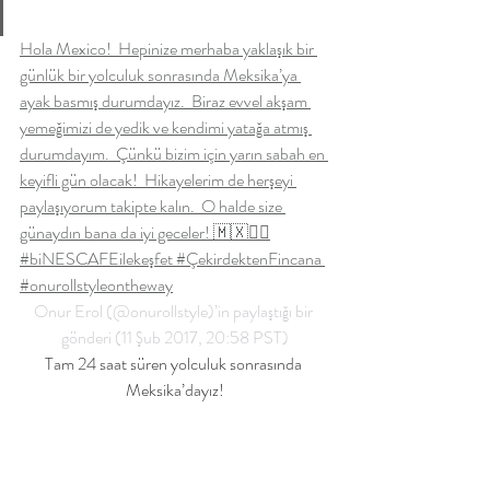
Hola Mexico!  Hepinize merhaba yaklaşık bir 
günlük bir yolculuk sonrasında Meksika’ya 
ayak basmış durumdayız.  Biraz evvel akşam 
yemeğimizi de yedik ve kendimi yatağa atmış 
durumdayım.  Çünkü bizim için yarın sabah en 
keyifli gün olacak!  Hikayelerim de herşeyi 
paylaşıyorum takipte kalın.  O halde size 
günaydın bana da iyi geceler! 🇲🇽✌🏼
#biNESCAFEilekeşfet #ÇekirdektenFincana 
#onurollstyleontheway
Onur Erol (@onurollstyle)’in paylaştığı bir 
gönderi (11 Şub 2017, 20:58 PST)
Tam 24 saat süren yolculuk sonrasında 
Meksika’dayız!