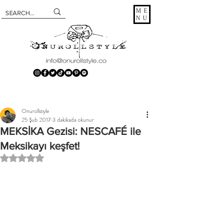
ME
NU
Onurollstyle
25 Şub 2017
3 dakikada okunur
MEKSİKA Gezisi: NESCAFÉ ile
Meksikayı keşfet!
5 üzerinden NaN yıldız