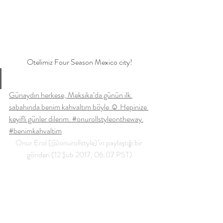
Otelimiz Four Season Mexico city!
Günaydın herkese, Meksika’da günün ilk 
sabahında benim kahvaltım böyle ☺️ Hepinize 
keyifli günler dilerim. #onurollstyleontheway 
#benimkahvaltim
Onur Erol (@onurollstyle)’in paylaştığı bir 
gönderi (12 Şub 2017, 06:07 PST)