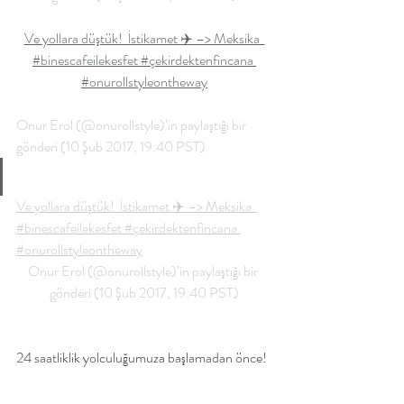
Ve yollara düştük!  İstikamet ✈️ –> Meksika  
#binescafeilekesfet #çekirdektenfincana 
#onurollstyleontheway
Onur Erol (@onurollstyle)’in paylaştığı bir 
gönderi (10 Şub 2017, 19:40 PST)
Ve yollara düştük!  İstikamet ✈️ –> Meksika  
#binescafeilekesfet #çekirdektenfincana 
#onurollstyleontheway
Onur Erol (@onurollstyle)’in paylaştığı bir 
gönderi (10 Şub 2017, 19:40 PST)
24 saatliklik yolculuğumuza başlamadan önce!