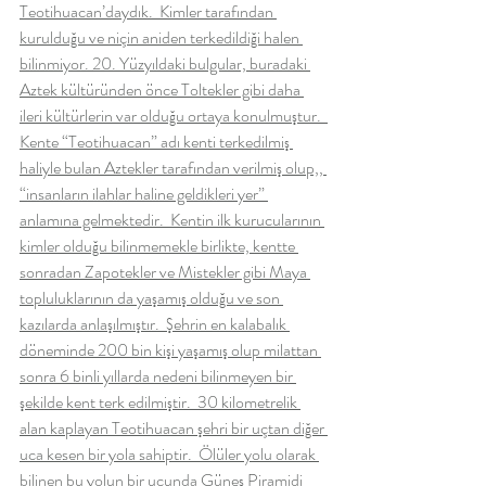
Teotihuacan’daydık.  Kimler tarafından 
kurulduğu ve niçin aniden terkedildiği halen 
bilinmiyor. 20. Yüzyıldaki bulgular, buradaki 
Aztek kültüründen önce Toltekler gibi daha 
ileri kültürlerin var olduğu ortaya konulmuştur.  
Kente “Teotihuacan” adı kenti terkedilmiş 
haliyle bulan Aztekler tarafından verilmiş olup,, 
“insanların ilahlar haline geldikleri yer” 
anlamına gelmektedir.  Kentin ilk kurucularının 
kimler olduğu bilinmemekle birlikte, kentte 
sonradan Zapotekler ve Mistekler gibi Maya 
topluluklarının da yaşamış olduğu ve son 
kazılarda anlaşılmıştır.  Şehrin en kalabalık 
döneminde 200 bin kişi yaşamış olup milattan 
sonra 6 binli yıllarda nedeni bilinmeyen bir 
şekilde kent terk edilmiştir.  30 kilometrelik 
alan kaplayan Teotihuacan şehri bir uçtan diğer 
uca kesen bir yola sahiptir.  Ölüler yolu olarak 
bilinen bu yolun bir ucunda Güneş Piramidi 