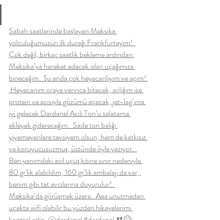
Sabah saatlerinde başlayan Meksika 
yolculuğumuzun ilk durağı Frankfurtayım!  
Çok değil, birkaç saatlik bekleme ardından 
Meksika’ya hareket edecek olan uçağımıza 
bineceğim.  Şu anda çok heyecanlıyım ve açım! 
 Heyecanım oraya varınca bitecek, açlığım ise 
protein ve acısıyla gözümü açacak, jet-lag’ıma 
iyi gelecek Dardanel Acılı Ton’u salatama 
ekleyek gidereceğim.  Sade ton balığı 
yiyemeyenlere tavsiyem olsun, hem de katkısız 
ve koruyucusuzmuş, üstünde öyle yazıyor.  
Ben yanımdaki acil uçuş kitine sınır nedeniyle 
80 gr’lık alabildim, 160 gr’lık ambalajı da var, 
benim gibi tat avcılarına duyurulur!  
Meksika’da görüşmek üzere.  Aaa unutmadan 
uçakta wifi olabilir bu yüzden hikayelerimi 
kontrol edin. @dardanel #dardanel 🍴😋