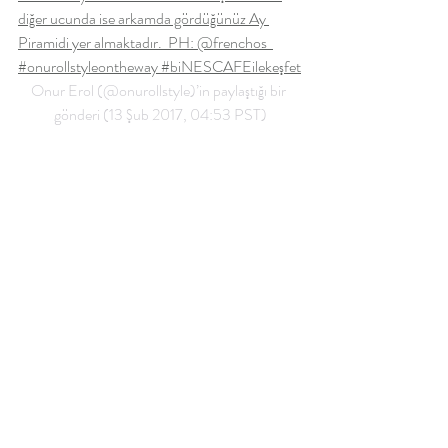
diğer ucunda ise arkamda gördüğünüz Ay 
Piramidi yer almaktadır.  PH: @frenchos  
#onurollstyleontheway #biNESCAFEilekeşfet
Onur Erol (@onurollstyle)’in paylaştığı bir 
gönderi (13 Şub 2017, 04:53 PST)