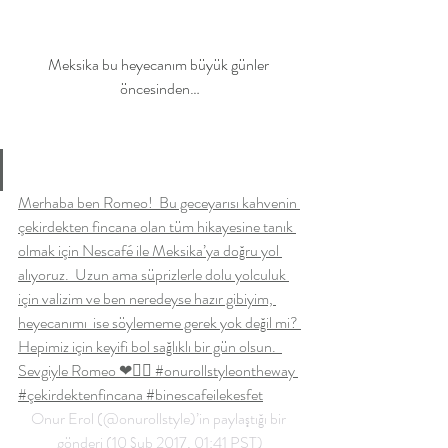
Meksika bu heyecanım büyük günler 
öncesinden…
Merhaba ben Romeo!  Bu geceyarısı kahvenin 
çekirdekten fincana olan tüm hikayesine tanık 
olmak için Nescafé ile Meksika’ya doğru yol 
alıyoruz.  Uzun ama süprizlerle dolu yolculuk 
için valizim ve ben neredeyse hazır gibiyim, 
heyecanımı  ise söylememe gerek yok değil mi? 
Hepimiz için keyifi bol sağlıklı bir gün olsun.  
Sevgiyle Romeo ❤✌🏼 #onurollstyleontheway 
#çekirdektenfincana #binescafeilekesfet
Onur Erol (@onurollstyle)’in paylaştığı bir 
gönderi (10 Şub 2017, 01:41 PST)