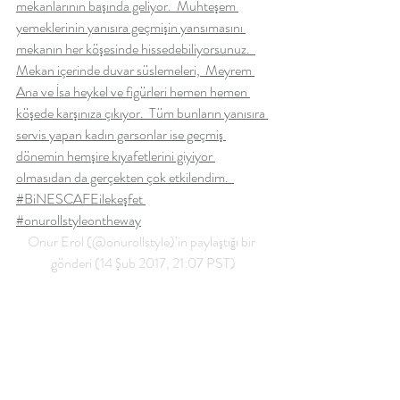
mekanlarının başında geliyor.  Muhteşem 
yemeklerinin yanısıra geçmişin yansımasını 
mekanın her köşesinde hissedebiliyorsunuz.  
Mekan içerinde duvar süslemeleri,  Meyrem 
Ana ve İsa heykel ve figürleri hemen hemen 
köşede karşınıza çıkıyor.  Tüm bunların yanısıra 
servis yapan kadın garsonlar ise geçmiş 
dönemin hemşire kıyafetlerini giyiyor 
olmasıdan da gerçekten çok etkilendim.  
#BiNESCAFEilekeşfet 
#onurollstyleontheway
Onur Erol (@onurollstyle)’in paylaştığı bir 
gönderi (14 Şub 2017, 21:07 PST)