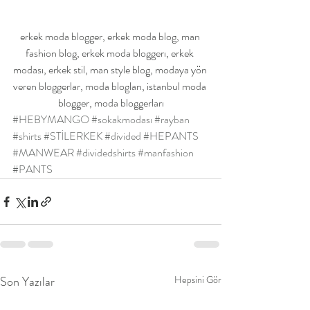
erkek moda blogger, erkek moda blog, man 
fashion blog, erkek moda bloggerı, erkek 
modası, erkek stil, man style blog, modaya yön 
veren bloggerlar, moda blogları, istanbul moda 
blogger, moda bloggerları
#HEBYMANGO
#sokakmodası
#rayban
#shirts
#STİLERKEK
#divided
#HEPANTS
#MANWEAR
#dividedshirts
#manfashion
#PANTS
Son Yazılar
Hepsini Gör