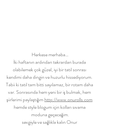
Herkese merhaba…
İki haftanın ardından tekrardan burada 
olabilemek çok güzel, iyi bir tatil sonrası 
kendimi daha dingin ve huzurlu hissediyorum. 
Tabii ki tatil tam bitti sayılamaz, bir rotam daha 
var. Sonrasında hem yeni bir iş bulmak, hem 
şiirlerimi paylaştığım 
http://www.onurolls.com
hemde style blogum için kolları sıvama 
moduna geçeceğim.
sevgiyle ve sağlıkla kalın Onur 