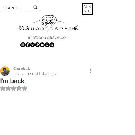
ME
NU
Onurollstyle
6 Tem 2012
1 dakikada okunur
I'm back
5 üzerinden NaN yıldız