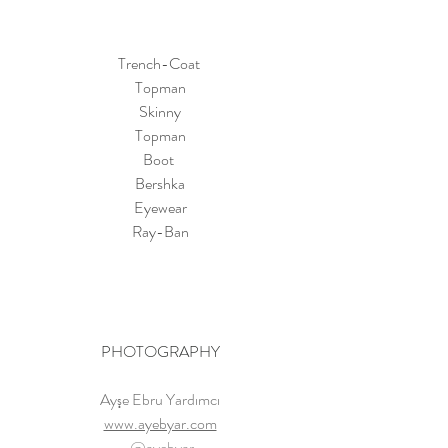
Trench-Coat 
Topman
Skinny
Topman
Boot 
Bershka
Eyewear
Ray-Ban
PHOTOGRAPHY
 Ayşe Ebru Yardımcı 
www.ayebyar.com
 @ayebyar