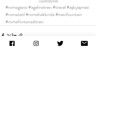
#romagezisi
#agelinatrevi
#travel
#aşkçeşmesi
#romatatil
#romahakkında
#trevifountain
#romafontanaditrevi
Son Yazılar
Hepsini Gör