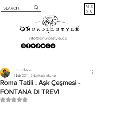
ME
NU
Onurollstyle
1 Şub 2014
2 dakikada okunur
Roma Tatili : Aşk Çeşmesi -
FONTANA DI TREVI
5 üzerinden NaN yıldız