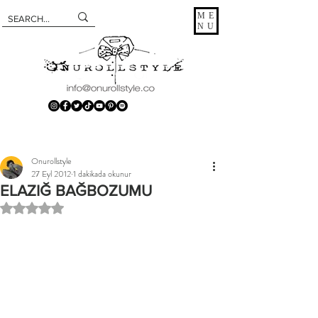
ME
NU
Onurollstyle
27 Eyl 2012
1 dakikada okunur
ELAZIĞ BAĞBOZUMU
5 üzerinden NaN yıldız