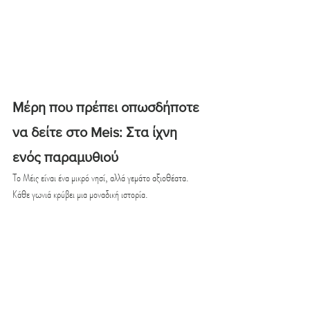
Μέρη που πρέπει οπωσδήποτε 
να δείτε στο Meis: Στα ίχνη 
ενός παραμυθιού
Το Μέις είναι ένα μικρό νησί, αλλά γεμάτο αξιοθέατα. 
Κάθε γωνιά κρύβει μια μοναδική ιστορία.