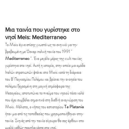
Μια ταινία που γυρίστηκε στο 
νησί Meis: Mediterraneo
Το Meis έγινε επίσης γνωστό ως το σκηνικό για την 
βραβευμένη με Όσκαρ ιταλική ταινία του 1991 " 
Mediterraneo
 ". Ένα μεγάλο μέρος της cult ταινίας 
γυρίστηκε στο νησί. Αυτή η ιστορία, στην οποία μια ομάδα 
Ιταλών στρατιωτών φτάνει στο Meis κατά τη διάρκεια 
του Β' Παγκοσμίου Πολέμου και βρίσκει την ανοησία του 
πολέμου ξεχασμένη στη μαγική ατμόσφαιρα της 
Μεσογείου, αποτυπώνει το πνεύμα του νησιού τόσο καλά 
που έχει συμβάλει σημαντικά στη διεθνή αναγνώριση του 
Meis. Μάλιστα, ο κήπος του εστιατορίου 
Ta Platania
ήταν μια από τις τοποθεσίες που χρησιμοποιήθηκαν στην 
ταινία. Σκηνές από την ταινία σίγουρα θα σας έρθουν στο 
μυαλό καθώς περιπλανιέστε στο νησί.