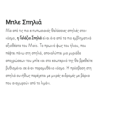
Μπλε Σπηλιά
Μία από τις πιο εντυπωσιακές θαλάσσιες σπηλιές στον 
κόσμο, 
η Γαλάζια Σπηλιά
 είναι ένα από τα πιο εμβληματικά 
αξιοθέατα του Meis. Το πρωινό φως του ήλιου, που 
πέφτει πάνω στη σπηλιά, αποκαλύπτει μια μυριάδα 
αποχρώσεων του μπλε και στο εσωτερικό της θα βρεθείτε 
βυθισμένοι σε έναν παραμυθένιο κόσμο. Η πρόσβαση στη 
σπηλιά συνήθως παρέχεται με μικρές εκδρομές με βάρκα 
που αναχωρούν από το λιμάνι.