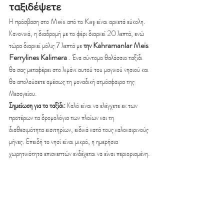
ταξιδέψετε
Η πρόσβαση στο Meis από το Kaş είναι αρκετά εύκολη. 
Κανονικά, η διαδρομή με το φέρι διαρκεί 20 λεπτά, ενώ 
τώρα διαρκεί μόλις 7 λεπτά με 
την Kahramanlar Meis 
Ferrylines Kalimera
 . Ένα σύντομο θαλάσσιο ταξίδι 
θα σας μεταφέρει στο λιμάνι αυτού του μαγικού νησιού και 
θα απολαύσετε αμέσως τη μοναδική ατμόσφαιρα της 
Μεσογείου.
Σημείωση για το ταξίδι:
 Καλό είναι να ελέγχετε εκ των 
προτέρων τα δρομολόγια των πλοίων και τη 
διαθεσιμότητα εισιτηρίων, ειδικά κατά τους καλοκαιρινούς 
μήνες. Επειδή το νησί είναι μικρό, η ημερήσια 
χωρητικότητα επισκεπτών ενδέχεται να είναι περιορισμένη.