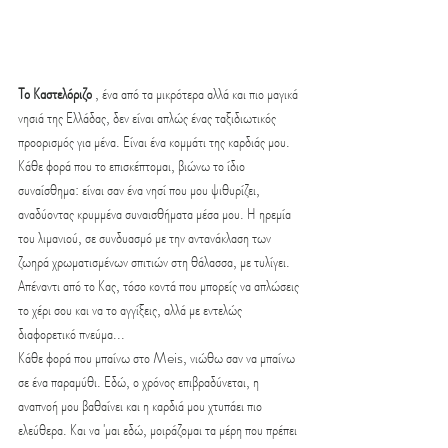
Το Καστελόριζο
 , ένα από τα μικρότερα αλλά και πιο μαγικά 
νησιά της Ελλάδας, δεν είναι απλώς ένας ταξιδιωτικός 
προορισμός για μένα. Είναι ένα κομμάτι της καρδιάς μου. 
Κάθε φορά που το επισκέπτομαι, βιώνω το ίδιο 
συναίσθημα: είναι σαν ένα νησί που μου ψιθυρίζει, 
αναδύοντας κρυμμένα συναισθήματα μέσα μου. Η ηρεμία 
του λιμανιού, σε συνδυασμό με την αντανάκλαση των 
ζωηρά χρωματισμένων σπιτιών στη θάλασσα, με τυλίγει.
Απέναντι από το Κας, τόσο κοντά που μπορείς να απλώσεις 
το χέρι σου και να το αγγίξεις, αλλά με εντελώς 
διαφορετικό πνεύμα...
Κάθε φορά που μπαίνω στο Meis, νιώθω σαν να μπαίνω 
σε ένα παραμύθι. Εδώ, ο χρόνος επιβραδύνεται, η 
αναπνοή μου βαθαίνει και η καρδιά μου χτυπάει πιο 
ελεύθερα. Και να 'μαι εδώ, μοιράζομαι τα μέρη που πρέπει 