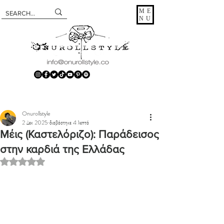
ME
NU
Onurollstyle
2 Δεκ 2025
διαβάστηκε 4 λεπτά
Μέις (Καστελόριζο): Παράδεισος
στην καρδιά της Ελλάδας
Βαθμολογήθηκε με NaN από 5 αστέρια.