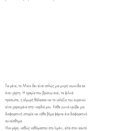
Για μένα, το Meis δεν είναι απλώς μια μικρή κουκκίδα σε 
έναν χάρτη. Η ηρεμία που βρίσκω εκεί, τα φιλικά 
πρόσωπα, η αλμυρή θάλασσα και το γαλάζιο του ουρανού 
είναι χαραγμένα στην καρδιά μου. Κάθε γωνιά κρύβει μια 
διαφορετική ιστορία και κάθε βήμα φέρνει ένα διαφορετικό 
συναίσθημα.
Μια μέρα, καθώς καθόμασταν στο λιμάνι, είπα στον εαυτό 