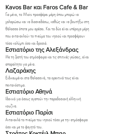
Kavos Bar και Faros Cafe & Bar
Για μένα, το Meis προσφέρει μέρη όπου μπορώ να 
χαλαρώσω και να διασκεδάσω, καθώς και να βουτήξω στη 
θάλασσα όποτε μου αρέσει. Και τα δύο είναι υπέροχα μέρη 
που αντανακλούν το πνεύμα του νησιού και προσφέρουν 
τόσο κολύμπι όσο και δροσιά.
Εστιατόριο της Αλεξάνδρας
Με τη ζεστή του ατμόσφαιρα και τις σπιτικές γεύσεις, είναι 
απαραίτητο για μένα.
Λαζαράκης
Ειδικευμένοι στα θαλασσινά, τα ορεκτικά τους είναι 
πεντανόστιμα.
Εστιατόριο Αθηνά
Ιδανικό για όσους αγαπούν την παραδοσιακή ελληνική 
κουζίνα.
Εστιατόριο Παρίσι
Αντανακλά το πνεύμα του νησιού τόσο με την ατμόσφαιρα 
όσο και με το φαγητό του.
Στράτος Κοκτέιλ Μπαρ