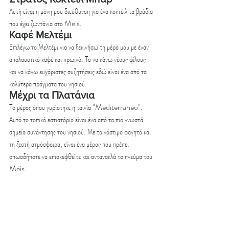
Αυτή είναι η μόνη μου διεύθυνση για ένα κοκτέιλ τα βράδια 
που έχει ζωντάνια στο Meis.
Καφέ Μελτέμι
Επιλέγω το Μελτέμι για να ξεκινήσω τη μέρα μου με έναν 
απολαυστικό καφέ και πρωινό. Το να κάνω νέους φίλους 
και να κάνω ευχάριστες συζητήσεις εδώ είναι ένα από τα 
καλύτερα πράγματα του νησιού.
Μέχρι τα Πλατάνια
Το μέρος όπου γυρίστηκε η ταινία "Mediterraneo". 
Αυτό το τοπικό εστιατόριο είναι ένα από τα πιο γνωστά 
σημεία συνάντησης του νησιού. Με το νόστιμο φαγητό και 
τη ζεστή ατμόσφαιρα, είναι ένα μέρος που πρέπει 
οπωσδήποτε να επισκεφθείτε και αντανακλά το πνεύμα του 
Meis.