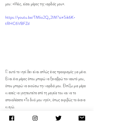
μου: «Μέις, είσαι μέρος της καρδιάς μου».
https://youtu.be/TMlio2Q_2IM?si=5ik6K-
tRHC6VBFZd
Γι' αυτό το νησί δεν είναι απλώς ένας προορισμός για μένα. 
Είναι ένα μέρος όπου μπορώ να ξαναβρώ τον εαυτό μου, 
όπου μπορώ να ακούσω την καρδιά μου. Ελπίζω μια μέρα 
κι εσείς να γοητευτείτε από τη μαγεία του και να το 
αποκαλέσετε «Το δικό μου νησί», όπως ακριβώς το έκανα 
κι εγώ.
Μην ξεχάσετε να με ακολουθήσετε στο Instagram για να 
παρακολουθείτε τα ταξίδια μου και να βλέπετε 
περισσότερο περιεχόμενο:
@onurollstyle
.