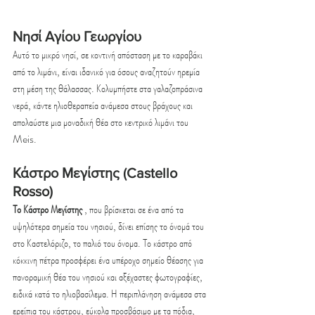
Νησί Αγίου Γεωργίου
Αυτό το μικρό νησί, σε κοντινή απόσταση με το καραβάκι 
από το λιμάνι, είναι ιδανικό για όσους αναζητούν ηρεμία 
στη μέση της θάλασσας. Κολυμπήστε στα γαλαζοπράσινα 
νερά, κάντε ηλιοθεραπεία ανάμεσα στους βράχους και 
απολαύστε μια μοναδική θέα στο κεντρικό λιμάνι του 
Meis.
Κάστρο Μεγίστης (Castello 
Rosso)
Το Κάστρο Μεγίστης
 , που βρίσκεται σε ένα από τα 
υψηλότερα σημεία του νησιού, δίνει επίσης το όνομά του 
στο Καστελόριζο, το παλιό του όνομα. Το κάστρο από 
κόκκινη πέτρα προσφέρει ένα υπέροχο σημείο θέασης για 
πανοραμική θέα του νησιού και αξέχαστες φωτογραφίες, 
ειδικά κατά το ηλιοβασίλεμα. Η περιπλάνηση ανάμεσα στα 
ερείπια του κάστρου, εύκολα προσβάσιμο με τα πόδια, 