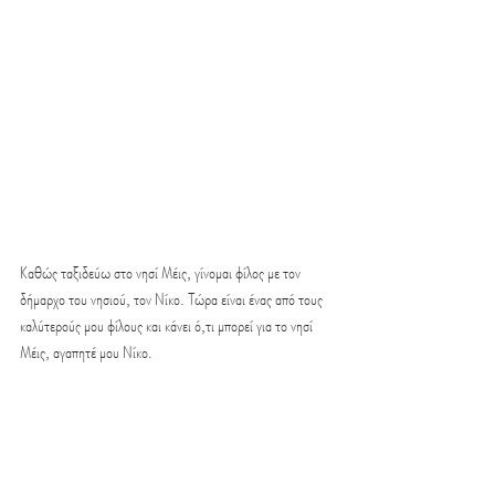
Καθώς ταξιδεύω στο νησί Μέις, γίνομαι φίλος με τον 
δήμαρχο του νησιού, τον Νίκο. Τώρα είναι ένας από τους 
καλύτερούς μου φίλους και κάνει ό,τι μπορεί για το νησί 
Μέις, αγαπητέ μου Νίκο.