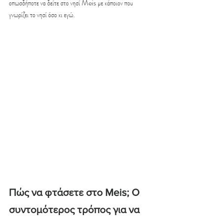
οπωσδήποτε να δείτε στο νησί Meis με κάποιον που 
γνωρίζει το νησί όσο κι εγώ.
Πώς να φτάσετε στο Meis; Ο 
συντομότερος τρόπος για να 